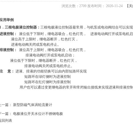
浏览次数：2709 发布时间： 2020-11-24
【关
应用举例
1
．三根电极液位控制器：
三根电极液位控制器最常用，与机泵或电动阀结合可以实现
进液控制：
液位低于下限时，继电器吸合，红色灯亮，
进液电动阀打开或泵电机启
液位高于上限时，继电器断开，红色灯灭，
进液电动阀关闭或泵电机停止。
排液控制：
液位高于上限时，继电器吸合，红色灯亮，
排液电动阀打开或泵电机启动；
液位低于下限时，继电器断开，红色灯灭，
排液电动阀关闭或泵电机停止。
注
意：
进液、排液的功能切换可以由内部短路环实现
短路环在绿灯侧时为进液控制
短路环在红灯侧时为排液控制
用户也可以通过变更继电器的常开和常闭输出接线来实现进液和排液控
上一篇：
新型防磁气体涡轮流量计
下一篇：
电极液位开关水位计不锈钢电极
返回列表