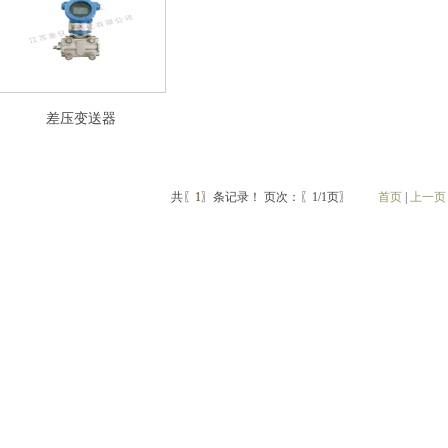
差压变送器
共〖
1
〗条记录！ 页次：〖1/1页〗
首页
|
上一页